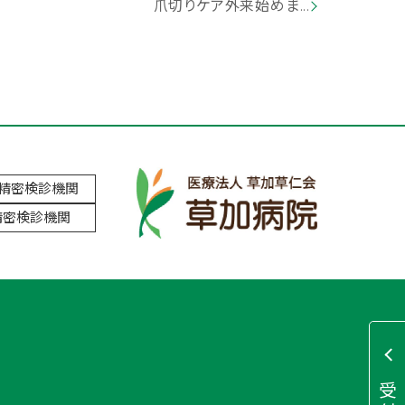
爪切りケア外来始めま...
ん精密検診機関
精密検診機関
受