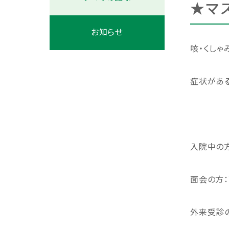
★マ
お知らせ
咳・くしゃ
症状があ
入院中の
面会の方
外来受診