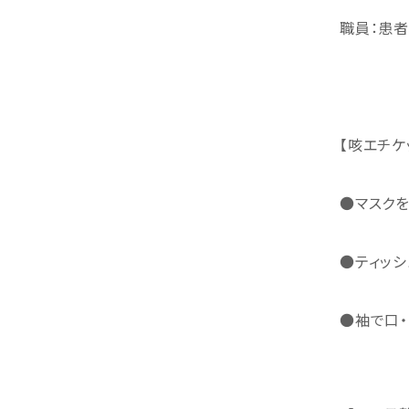
職員：患
【咳エチケ
●マスク
●ティッシ
●袖で口