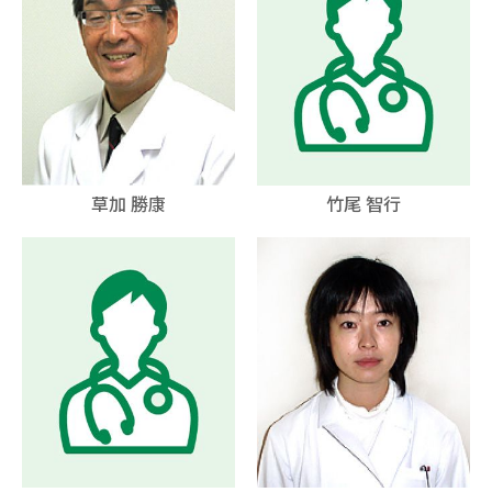
草加 勝康
竹尾 智行