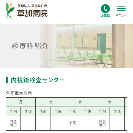
メニュー
診療科紹介
内視鏡検査センター
外来担当医表
月
火
水
木
午前
午後
午前
午後
午前
午後
午前
午後
午
竹尾
院長
竹尾
池田
池田