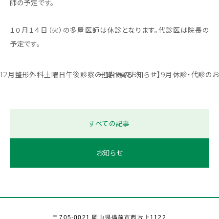
師の予定です。
１０月１４日（火）の多屋医師は休診となります。代診医は院長の
予定です。
9~12月整形外科土曜日午後診察の担当医のお知らせ】
一覧へ戻る
9月休診・代診のお知
すべての記事
お知らせ
〒705-0021 岡山県備前市西片上1122