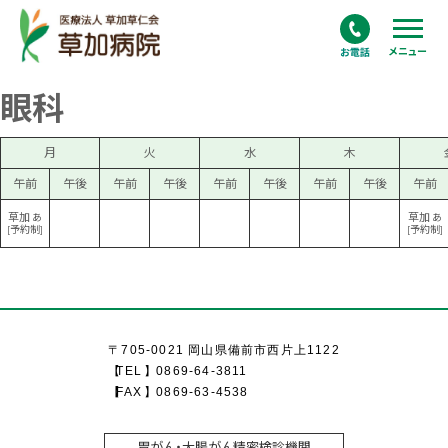
メニュー
眼科
月
火
水
木
午前
午後
午前
午後
午前
午後
午前
午後
午前
草加
草加
あ
あ
[予約制]
[予約制]
〒705-0021 岡山県備前市西片上1122
TEL
0869-64-3811
FAX
0869-63-4538
胃がん・大腸がん精密検診機関