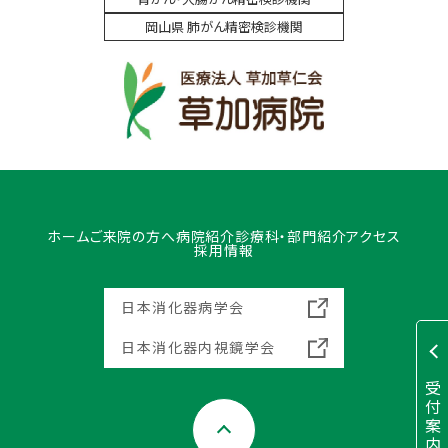
岡山県 肺がん精密検診機関
ホーム
ご来院の方へ
病院紹介
診療科・部門紹介
アクセス
採用情報
日本消化器病学会
日本消化器内視鏡学会
受
付
案
内