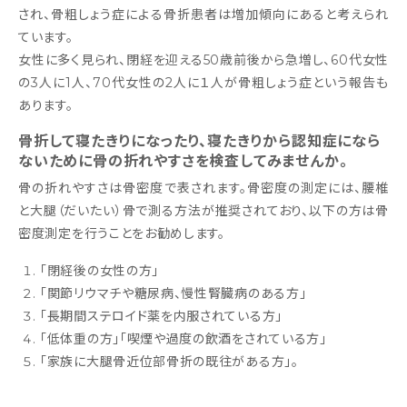
され、骨粗しょう症による骨折患者は増加傾向にあると考えられ
ています。
女性に多く見られ、閉経を迎える50歳前後から急増し、60代女性
の3人に1人、70代女性の2人に１人が骨粗しょう症という報告も
あります。
骨折して寝たきりになったり、寝たきりから認知症になら
ないために骨の折れやすさを検査してみませんか。
骨の折れやすさは骨密度で表されます。骨密度の測定には、腰椎
と大腿（だいたい）骨で測る方法が推奨されており、以下の方は骨
密度測定を行うことをお勧めします。
「閉経後の女性の方」
「関節リウマチや糖尿病、慢性腎臓病のある方」
「長期間ステロイド薬を内服されている方」
「低体重の方」「喫煙や過度の飲酒をされている方」
「家族に大腿骨近位部骨折の既往がある方」。